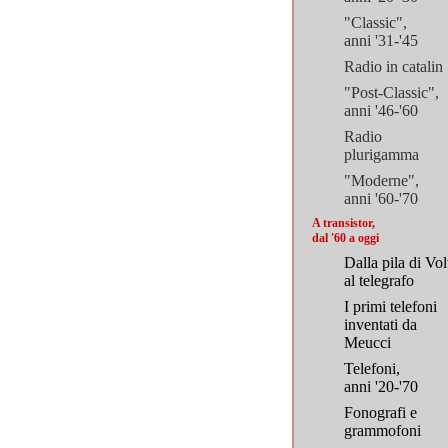
"Classic",
anni '31-'45
Radio in catalin
"Post-Classic",
anni '46-'60
Radio
plurigamma
"Moderne",
anni '60-'70
A transistor,
dal '60 a oggi
Dalla pila di Vol
al telegrafo
I primi telefoni
inventati da
Meucci
Telefoni,
anni '20-'70
Fonografi e
grammofoni