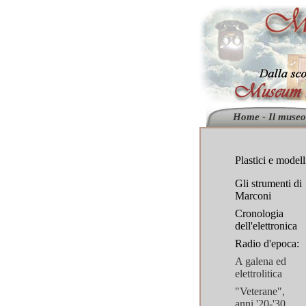
Home - Il museo
Plastici e modell
Gli strumenti di
Marconi
Cronologia
dell'elettronica
Radio d'epoca:
A galena ed
elettrolitica
"Veterane",
anni '20-'30