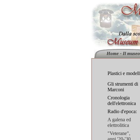
Home - Il museo
Plastici e modell
Gli strumenti di
Marconi
Cronologia
dell'elettronica
Radio d'epoca:
A galena ed
elettrolitica
"Veterane",
anni '20-'30