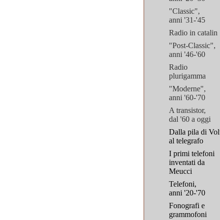
"Classic",
anni '31-'45
Radio in catalin
"Post-Classic",
anni '46-'60
Radio
plurigamma
"Moderne",
anni '60-'70
A transistor,
dal '60 a oggi
Dalla pila di Vol
al telegrafo
I primi telefoni
inventati da
Meucci
Telefoni,
anni '20-'70
Fonografi e
grammofoni