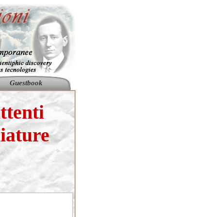
Guestbook
ttenti
hiature