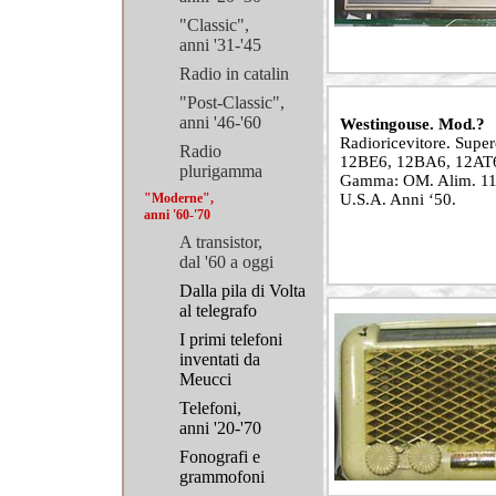
"Classic",
anni '31-'45
Radio in catalin
"Post-Classic",
anni '46-'60
Westingouse. Mod.?
Radioricevitore. Super
Radio
12BE6, 12BA6, 12AT6
plurigamma
Gamma: OM. Alim. 115
"Moderne",
U.S.A. Anni ‘50.
anni '60-'70
A transistor,
dal '60 a oggi
Dalla pila di Volta
al telegrafo
I primi telefoni
inventati da
Meucci
Telefoni,
anni '20-'70
Fonografi e
grammofoni