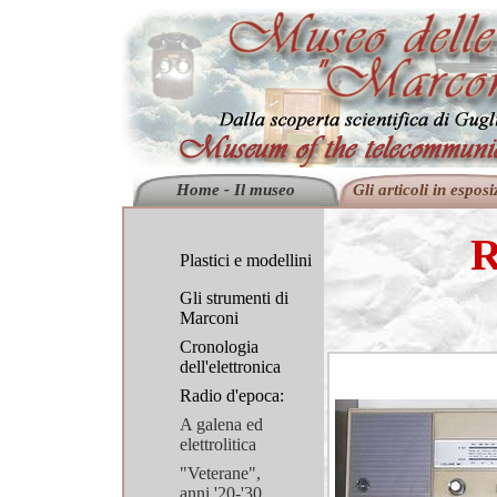
Home - Il museo
Gli articoli in esposi
R
Plastici e modellini
Gli strumenti di
Marconi
Cronologia
dell'elettronica
Radio d'epoca:
A galena ed
elettrolitica
"Veterane",
anni '20-'30