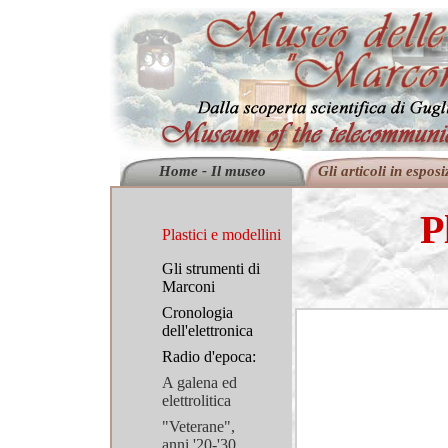
Home - Il museo
Gli articoli in esposi
P
Plastici e modellini
Gli strumenti di
Marconi
Cronologia
dell'elettronica
Radio d'epoca:
A galena ed
elettrolitica
"Veterane",
anni '20-'30