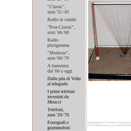
"Classic",
anni '31-'45
Radio in catalin
"Post-Classic",
anni '46-'60
Radio
plurigamma
"Moderne",
anni '60-'70
A transistor,
dal '60 a oggi
Dalla pila di Volta
al telegrafo
I primi telefoni
inventati da
Meucci
Telefoni,
anni '20-'70
Fonografi e
grammofoni