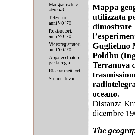
Mangiadischi e
Mappa geog
stereo-8
utilizzata p
Televisori,
anni '40-'70
dimostrare
Registratori,
l’esperimen
anni '40-'70
Guglielmo 
Videoregistratori,
anni '60-'70
Poldhu (Ing
Apparecchiature
per la regia
Terranova 
Ricetrasmettitori
trasmission
Strumenti vari
radiotelegra
oceano.
Distanza Km
dicembre 19
The geogra